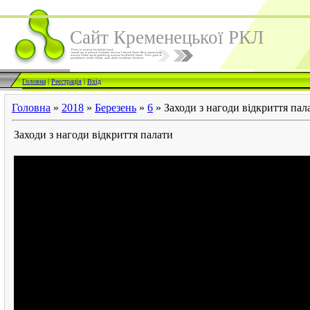
Сайт Кременецької РКЛ
Головна
|
Реєстрація
|
Вхід
Головна
»
2018
»
Березень
»
6
» Заходи з нагоди відкриття пал
Заходи з нагоди відкриття палати