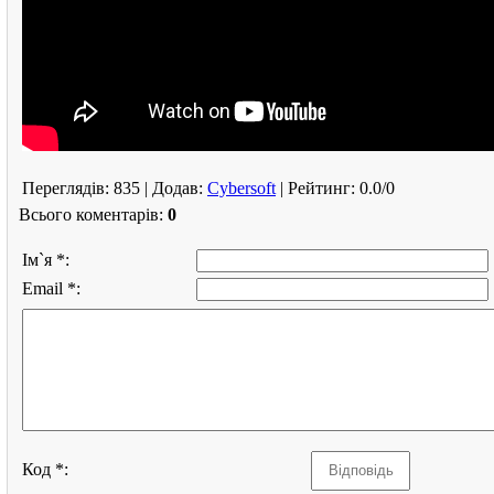
Переглядів
: 835 |
Додав
:
Cybersoft
|
Рейтинг
:
0.0
/
0
Всього коментарів
:
0
Ім`я *:
Email *:
Код *: