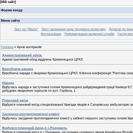
[
Мій сайт
]
Форма входу
Меню сайту
Лист на "Діалог"
Лист-звернення ради трудового колективу
Додаток до річн
Фотоальбоми
Реформування медичної служби
Гострі респ
Головна
»
Архів матеріалів
Адміністративний обхід.
Адміністративний обхід відділень Кременецької ЦРКЛ.
Виробнича нарада
Виробнича нарада з лікарями Кременецької ЦРКЛ. Клінічна конференція "Раптова сме
Нарада
Відбулась нарада в заступника голови Кременецької райдержадміністрації Канівця В.Г
добудови лікарняних корпусів по вул. Горбача, 1.
Плановий виїзд
Відбувся плановий виїзд спеціалізованої бригади лікарів в Сапанівську амбулаторію з
Засідання протиепідемічної комісії
Відбулось засідання протиепідемічної комісії у кабінеті першого заступника голови Кр
Відбувся плановий виїзд в с.Ридомиль
Відбувся плановий виїзд в с.Ридомиль заступника головного лікаря Корнійчука Віталія