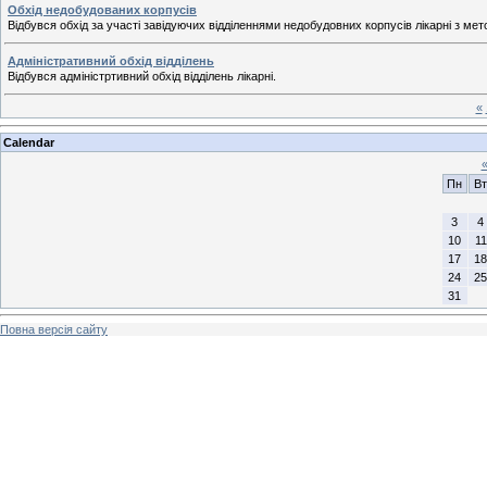
Обхід недобудованих корпусів
Відбувся обхід за участі завідуючих відділеннями недобудовних корпусів лікарні з ме
Адміністративний обхід відділень
Відбувся адміністртивний обхід відділень лікарні.
«
Calendar
Пн
Вт
3
4
10
11
17
18
24
25
31
Повна версія сайту