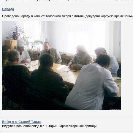
Нарада
Проведено нараду в кабінеті головного лікаря з питань добудови корпусів Кременець
Виїзд в с. Старий Тараж
Відбувся плановий виїзд в с. Старий Тараж лікарської бригади.