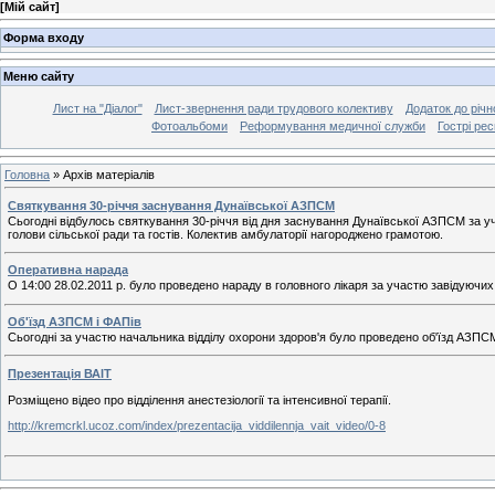
[
Мій сайт
]
Форма входу
Меню сайту
Лист на "Діалог"
Лист-звернення ради трудового колективу
Додаток до річн
Фотоальбоми
Реформування медичної служби
Гострі респ
Головна
»
Архів матеріалів
Святкування 30-річчя заснування Дунаївської АЗПСМ
Сьогодні відбулось святкування 30-річчя від дня заснування Дунаївської АЗПСМ за уч
голови сільської ради та гостів. Колектив амбулаторії нагороджено грамотою.
Оперативна нарада
О 14:00 28.02.2011 р. було проведено нараду в головного лікаря за участю завідуючих 
Об'їзд АЗПСМ і ФАПів
Сьогодні за участю начальника відділу охорони здоров'я було проведено об'їзд АЗПС
Презентація ВАІТ
Розміщено відео про відділення анестезіології та інтенсивної терапії.
http://kremcrkl.ucoz.com/index/prezentacija_viddilennja_vait_video/0-8