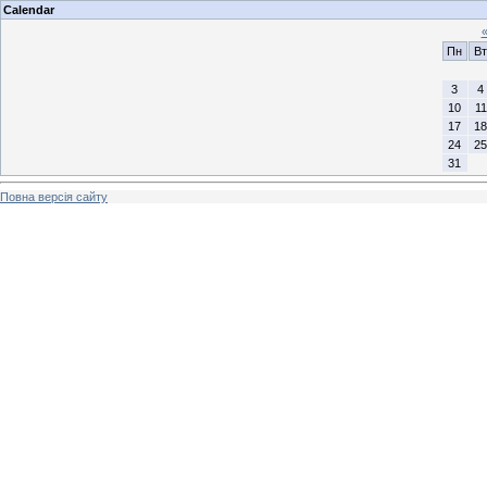
Calendar
Пн
Вт
3
4
10
11
17
18
24
25
31
Повна версія сайту